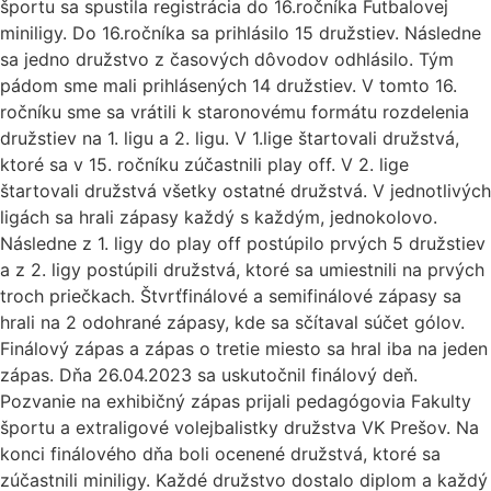
športu sa spustila registrácia do 16.ročníka Futbalovej
miniligy. Do 16.ročníka sa prihlásilo 15 družstiev. Následne
sa jedno družstvo z časových dôvodov odhlásilo. Tým
pádom sme mali prihlásených 14 družstiev. V tomto 16.
ročníku sme sa vrátili k staronovému formátu rozdelenia
družstiev na 1. ligu a 2. ligu. V 1.lige štartovali družstvá,
ktoré sa v 15. ročníku zúčastnili play off. V 2. lige
štartovali družstvá všetky ostatné družstvá. V jednotlivých
ligách sa hrali zápasy každý s každým, jednokolovo.
Následne z 1. ligy do play off postúpilo prvých 5 družstiev
a z 2. ligy postúpili družstvá, ktoré sa umiestnili na prvých
troch priečkach. Štvrťfinálové a semifinálové zápasy sa
hrali na 2 odohrané zápasy, kde sa sčítaval súčet gólov.
Finálový zápas a zápas o tretie miesto sa hral iba na jeden
zápas. Dňa 26.04.2023 sa uskutočnil finálový deň.
Pozvanie na exhibičný zápas prijali pedagógovia Fakulty
športu a extraligové volejbalistky družstva VK Prešov. Na
konci finálového dňa boli ocenené družstvá, ktoré sa
zúčastnili miniligy. Každé družstvo dostalo diplom a každý