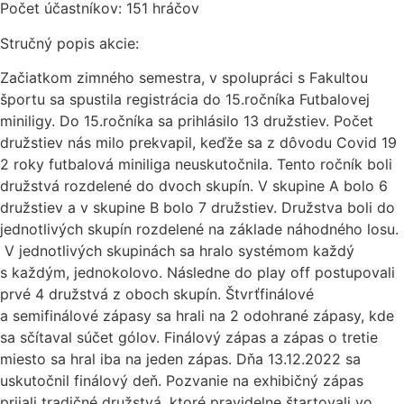
Počet účastníkov: 151 hráčov
Stručný popis akcie:
Začiatkom zimného semestra, v spolupráci s Fakultou
športu sa spustila registrácia do 15.ročníka Futbalovej
miniligy. Do 15.ročníka sa prihlásilo 13 družstiev. Počet
družstiev nás milo prekvapil, keďže sa z dôvodu Covid 19
2 roky futbalová miniliga neuskutočnila. Tento ročník boli
družstvá rozdelené do dvoch skupín. V skupine A bolo 6
družstiev a v skupine B bolo 7 družstiev. Družstva boli do
jednotlivých skupín rozdelené na základe náhodného losu.
V jednotlivých skupinách sa hralo systémom každý
s každým, jednokolovo. Následne do play off postupovali
prvé 4 družstvá z oboch skupín. Štvrťfinálové
a semifinálové zápasy sa hrali na 2 odohrané zápasy, kde
sa sčítaval súčet gólov. Finálový zápas a zápas o tretie
miesto sa hral iba na jeden zápas. Dňa 13.12.2022 sa
uskutočnil finálový deň. Pozvanie na exhibičný zápas
prijali tradičné družstvá, ktoré pravidelne štartovali vo