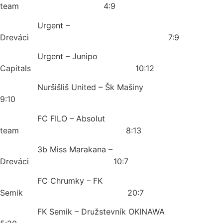
team 4:9
Urgent –
Dreváci 7:9
Urgent – Junipo
Capitals 10:12
Nuršišliš United – Šk Mašiny
9:10
FC FILO – Absolut
team 8:13
3b Miss Marakana –
Dreváci 10:7
FC Chrumky – FK
Semik 20:7
FK Semik – Družstevník OKINAWA