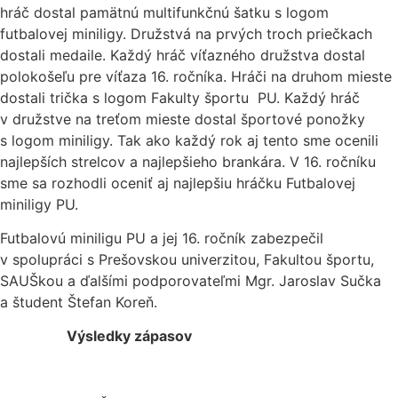
hráč dostal pamätnú multifunkčnú šatku s logom
futbalovej miniligy. Družstvá na prvých troch priečkach
dostali medaile. Každý hráč víťazného družstva dostal
polokošeľu pre víťaza 16. ročníka. Hráči na druhom mieste
dostali trička s logom Fakulty športu PU. Každý hráč
v družstve na treťom mieste dostal športové ponožky
s logom miniligy. Tak ako každý rok aj tento sme ocenili
najlepších strelcov a najlepšieho brankára. V 16. ročníku
sme sa rozhodli oceniť aj najlepšiu hráčku Futbalovej
miniligy PU.
Futbalovú miniligu PU a jej 16. ročník zabezpečil
v spolupráci s Prešovskou univerzitou, Fakultou športu,
SAUŠkou a ďalšími podporovateľmi Mgr. Jaroslav Sučka
a študent Štefan Koreň.
Výsledky zápasov