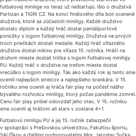
futbalovej minilige no teraz už neštartujú. Išlo o družstvá
Partizan a TIGRI CZ. Na konci finálového dňa boli ocenené
družstvá, ktoré sa zúčastnili miniligy. Každé družstvo
dostalo diplom a každý hráč dostal pamäšportové
ponožky s logom futbalovej miniligy. Družstvá na prvých
troch priečkách dostali medaile. Každý hráč víťazného
družstva dostal mikinu pre víťaza 15. ročníka. Hráči na
druhom mieste dostali trička s logom Futbalovej miniligy
PU. Každý hráč v družstve na treťom mieste dostal
vrecúško s logom miniligy. Tak ako každý rok aj tento sme
ocenili najlepších strelcov a najlepšieho brankára. V 15.
ročníku sme ocenili aj hráča fair play na počesť nášho
bývalého rozhodcu miniligy, ktorý počas pandémie zomrel.
Cenu fair play prišiel odovzdať jeho otec. V 15. ročníku
sme ocenili aj hráčom all stars v zostave 4+1.
Futbalovú miniligu PU a jej 15. ročník zabezpečil
v spolupráci s Prešovskou univerzitou, Fakultou športu,
SAUŠkou a ďalšími podporovateľmi Mgr. Jaroslav Sučka.