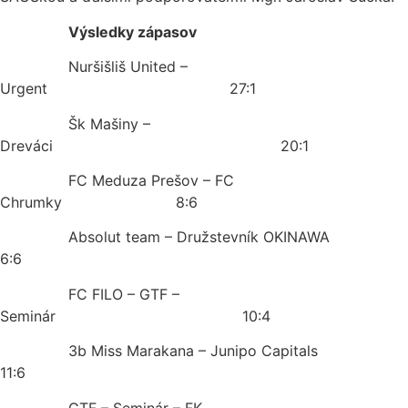
Výsledky zápasov
Nuršišliš United –
Urgent 27:1
Šk Mašiny –
Dreváci 20:1
FC Meduza Prešov – FC
Chrumky 8:6
Absolut team – Družstevník OKINAWA
6:6
FC FILO – GTF –
Seminár 10:4
3b Miss Marakana – Junipo Capitals
11:6
GTF – Seminár – FK