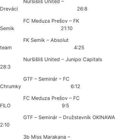
Nuršišliš United –
Dreváci 26:8
FC Meduza Prešov – FK
Semik 21:10
FK Semik – Absolut
team 4:25
Nuršišliš United – Junipo Capitals
28:3
GTF – Seminár – FC
Chrumky 6:12
FC Meduza Prešov – FC
FILO 9:5
GTF – Seminár – Družstevník OKINAWA
2:10
3b Miss Marakana –