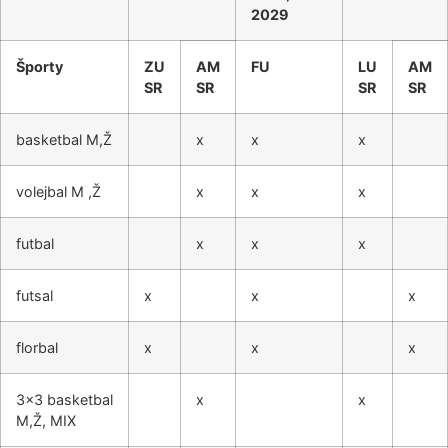
2029
Športy
ZU
AM
FU
LU
AM
SR
SR
SR
SR
basketbal M,Ž
x
x
x
volejbal M ,Ž
x
x
x
futbal
x
x
x
futsal
x
x
x
florbal
x
x
x
3×3 basketbal
x
x
M,Ž, MIX