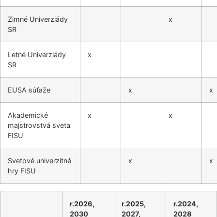
Hokej
Zimné Univerziády
x
SR
Lyžovanie
Letné Univerziády
x
Plávanie
SR
Športová streľba
EUSA súťaže
x
x
Športové lezenie
Akademické
x
x
majstrovstvá sveta
FISU
Tanečný šport
Svetové univerzitné
x
x
Tenis
hry FISU
Volejbal
r.2026,
r.2025,
r.2024,
2030
2027,
2028