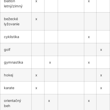
biatlon
x
x
letný/zimný
bežecké
x
lyžovanie
cyklistika
x
golf
x
gymnastika
x
x
hokej
x
x
karate
x
x
orientačný
x
x
beh