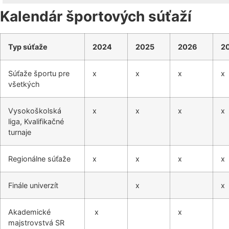
Kalendár športových súťaží
Basketbal
Bedminton
Typ súťaže
2024
2025
2026
2
Súťaže športu pre
x
x
x
x
Biatlon
všetkých
Cyklistika
Vysokoškolská
x
x
x
x
liga, Kvalifikačné
Florbal
turnaje
Futbal
Regionálne súťaže
x
x
x
x
Futsal
Finále univerzít
x
x
Golf
Akademické
x
x
majstrovstvá SR