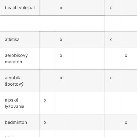
beach volejbal
x
x
atletika
x
x
aerobikový
x
x
maratón
aerobik
x
x
športový
alpské
x
lyžovanie
bedminton
x
x