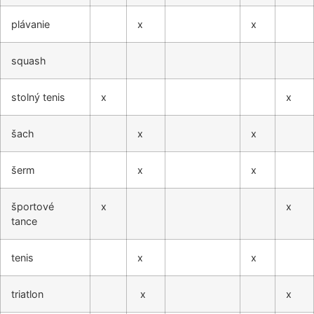
plávanie
x
x
squash
stolný tenis
x
x
šach
x
x
šerm
x
x
športové
x
x
tance
tenis
x
x
triatlon
x
x