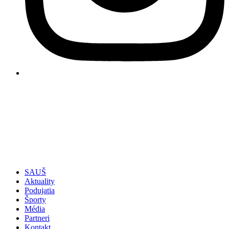
SAUŠ
Aktuality
Podujatia
Športy
Média
Partneri
Kontakt