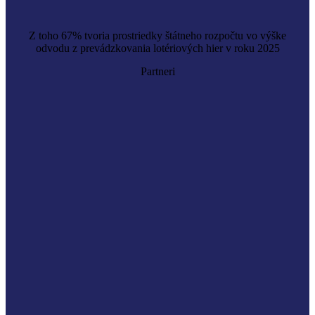
Z toho 67% tvoria prostriedky štátneho rozpočtu vo výške
odvodu z prevádzkovania lotériových hier v roku 2025
Partneri