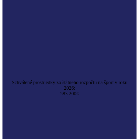
Schválené prostriedky zo štátneho rozpočtu na šport v roku
2026:
583 200€