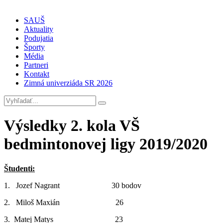
SAUŠ
Aktuality
Podujatia
Športy
Média
Partneri
Kontakt
Zimná univerziáda SR 2026
Výsledky 2. kola VŠ
bedmintonovej ligy 2019/2020
Študenti:
1. Jozef Nagrant 30 bodov
2. Miloš Maxián 26
3. Matej Matys 23