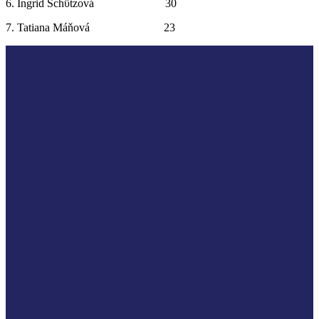
6. Ingrid Schϋtzová 30
7. Tatiana Máňová 23