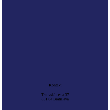
Kontakt
Trnavská cesta 37
831 04 Bratislava