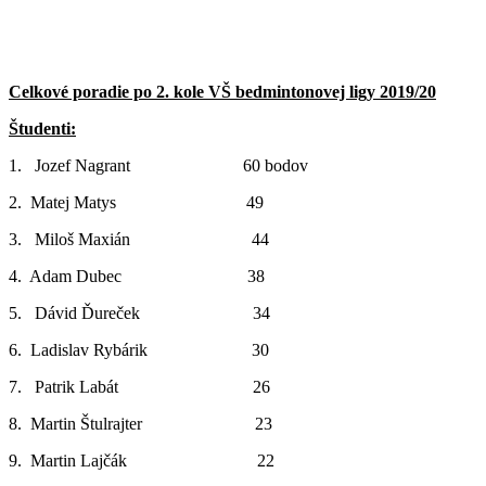
Celkové poradie po 2. kole VŠ bedmintonovej ligy 2019/20
Študenti:
1. Jozef Nagrant 60 bodov
2. Matej Matys 49
3. Miloš Maxián 44
4. Adam Dubec 38
5. Dávid Ďureček 34
6. Ladislav Rybárik 30
7. Patrik Labát 26
8. Martin Štulrajter 23
9. Martin Lajčák 22