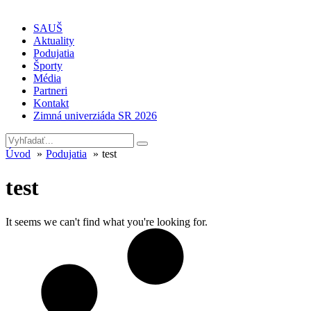
SAUŠ
Aktuality
Podujatia
Športy
Média
Partneri
Kontakt
Zimná univerziáda SR 2026
Úvod
Podujatia
test
test
It seems we can't find what you're looking for.