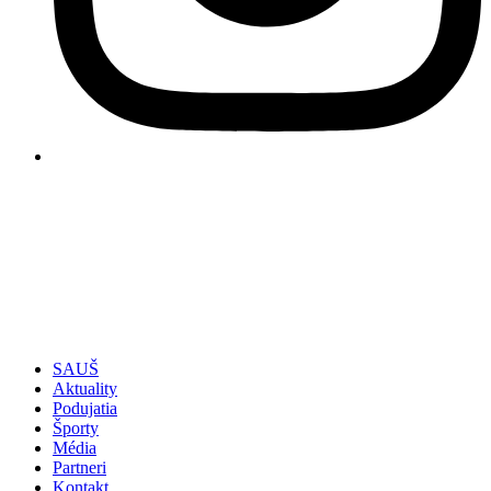
SAUŠ
Aktuality
Podujatia
Športy
Média
Partneri
Kontakt