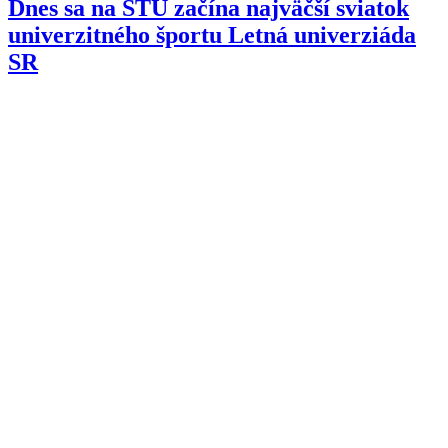
Dnes sa na STU začína najväčší sviatok
univerzitného športu Letná univerziáda
SR