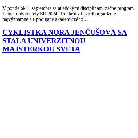
V pondelok 1. septembra sa atletickými disciplínami začne program
Letnej univerziády SR 2024. Tretíkrát v histórii organizuje
najvýznamnejšie podujatie akademického…
CYKLISTKA NORA JENČUŠOVÁ SA
STALA UNIVERZITNOU
MAJSTERKOU SVETA