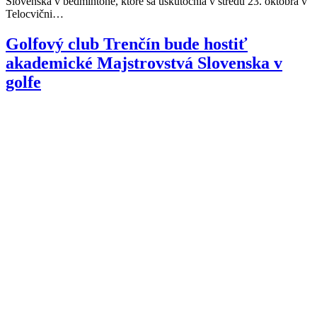
Slovenska v bedmintone, ktoré sa uskutočnia v stredu 23. októbra v
Telocvični…
Golfový club Trenčín bude hostiť
akademické Majstrovstvá Slovenska v
golfe