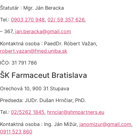
Štatutár : Mgr. Ján Beracka
Tel.:
0903 270 948
,
02/ 59 357 626
,
– 367,
jan.beracka@gmail.com
Kontaktná osoba : PaedDr. Róbert Važan,
robert.vazan@fmed.uniba.sk
IČO: 31 791 786
ŠK Farmaceut Bratislava
Orechová 10, 900 31 Stupava
Predseda: JUDr. Dušan Hrnčiar, PhD.
Tel.:
02/5262 1845
,
hrnciar@shmpartners.eu
Kontaktná osoba : Ing. Ján Mižúr,
janomizur@gmail.com
,
0911 523 860