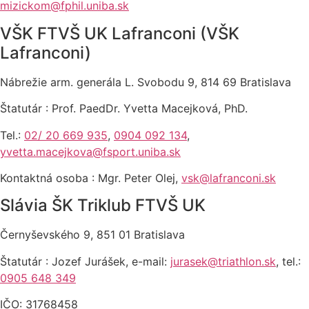
mizickom@fphil.uniba.sk
VŠK FTVŠ UK Lafranconi (VŠK
Lafranconi)
Nábrežie arm. generála L. Svobodu 9, 814 69 Bratislava
Štatutár : Prof. PaedDr. Yvetta Macejková, PhD.
Tel.:
02/ 20 669 935
,
0904 092 134
,
yvetta.macejkova@fsport.uniba.sk
Kontaktná osoba : Mgr. Peter Olej,
vsk@lafranconi.sk
Slávia ŠK Triklub FTVŠ UK
Černyševského 9, 851 01 Bratislava
Štatutár : Jozef Jurášek, e-mail:
jurasek@triathlon.sk
, tel.:
0905 648 349
IČO: 31768458