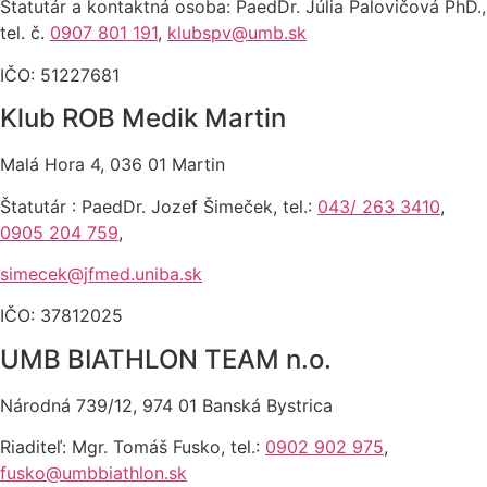
Štatutár a kontaktná osoba: PaedDr. Júlia Palovičová PhD.,
tel. č.
0907 801
191
,
klubspv@umb.sk
IČO: 51227681
Klub ROB Medik Martin
Malá Hora 4, 036 01 Martin
Štatutár : PaedDr. Jozef Šimeček, tel.:
043/ 263 3410
,
0905 204 759
,
simecek@jfmed.uniba.sk
IČO: 37812025
UMB BIATHLON TEAM n.o.
Národná 739/12, 974 01 Banská Bystrica
Riaditeľ: Mgr. Tomáš Fusko, tel.:
0902 902 975
,
fusko@umbbiathlon.sk