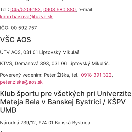
Tel.:
045/5206182
,
0903 680 880
, e-mail:
karin.baisova@tuzvo.sk
IČO: 00 592 757
VŠC AOS
ÚTV AOS, 031 01 Liptovský Mikuláš
KTVŠ, Demänová 393, 031 06 Liptovský Mikuláš,
Poverený vedením: Peter Žiška, tel.:
0918 391 322
,
peter.ziska@aos.sk
Klub športu pre všetkých pri Univerzite
Mateja Bela v Banskej Bystrici / KŠPV
UMB
Národná 739/12, 974 01 Banská Bystrica