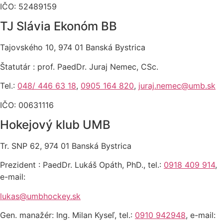
IČO: 52489159
TJ Slávia Ekonóm BB
Tajovského 10, 974 01 Banská Bystrica
Štatutár : prof. PaedDr. Juraj Nemec, CSc.
Tel.:
048/ 446 63 18
,
0905 164 820
,
juraj.nemec@umb.sk
IČO: 00631116
Hokejový klub UMB
Tr. SNP 62, 974 01 Banská Bystrica
Prezident : PaedDr. Lukáš Opáth, PhD., tel.:
0918 409 914
,
e-mail:
lukas@umbhockey.sk
Gen. manažér: Ing. Milan Kyseľ, tel.:
0910 942948
, e-mail: