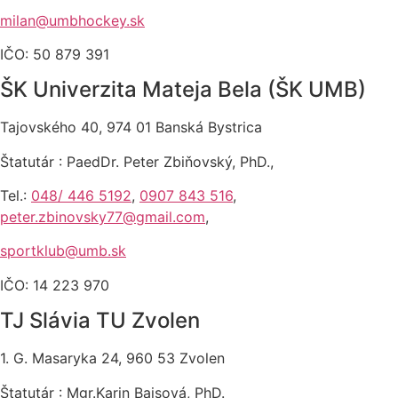
milan@umbhockey.sk
IČO: 50 879 391
ŠK Univerzita Mateja Bela (ŠK UMB)
Tajovského 40, 974 01 Banská Bystrica
Štatutár : PaedDr. Peter Zbiňovský, PhD.,
Tel.:
048/ 446 5192
,
0907 843 516
,
peter.zbinovsky77@gmail.com
,
sportklub@umb.sk
IČO: 14 223 970
TJ Slávia TU Zvolen
1. G. Masaryka 24, 960 53 Zvolen
Štatutár : Mgr.Karin Baisová, PhD.