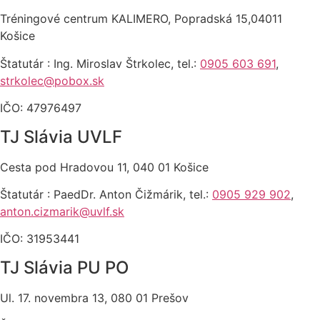
Tréningové centrum KALIMERO, Popradská 15,04011
Košice
Štatutár : Ing. Miroslav Štrkolec, tel.:
0905 603 691
,
strkolec@pobox.sk
IČO: 47976497
TJ Slávia UVLF
Cesta pod Hradovou 11, 040 01 Košice
Štatutár : PaedDr. Anton Čižmárik, tel.:
0905 929 902
,
anton.cizmarik@uvlf.sk
IČO: 31953441
TJ Slávia PU PO
Ul. 17. novembra 13, 080 01 Prešov