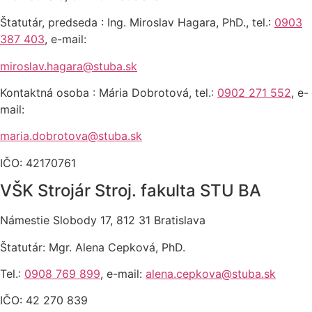
Štatutár, predseda : Ing. Miroslav Hagara, PhD., tel.:
0903
387 403
, e-mail:
miroslav.hagara@stuba.sk
Kontaktná osoba : Mária Dobrotová, tel.:
0902 271 552
, e-
mail:
maria.dobrotova@stuba.sk
IČO: 42170761
VŠK Strojár Stroj. fakulta STU BA
Námestie Slobody 17, 812 31 Bratislava
Štatutár: Mgr. Alena Cepková, PhD.
Tel.:
0908 769 899
, e-mail:
alena.cepkova@stuba.sk
IČO: 42 270 839