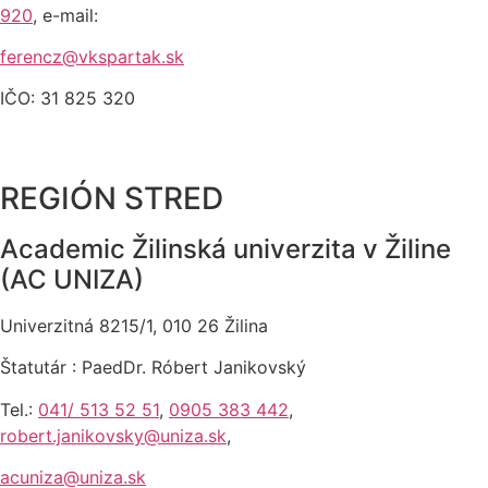
920
, e-mail:
ferencz@vkspartak.sk
IČO: 31 825 320
REGIÓN STRED
Academic Žilinská univerzita v Žiline
(AC UNIZA)
Univerzitná 8215/1, 010 26 Žilina
Štatutár : PaedDr. Róbert Janikovský
Tel.:
041/ 513 52 51
,
0905 383 442
,
robert.janikovsky@uniza.sk
,
acuniza@uniza.sk