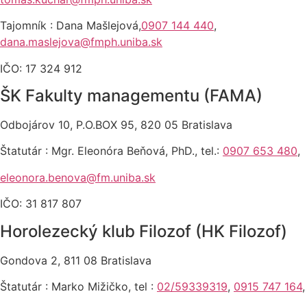
Tajomník : Dana Mašlejová,
0907 144 440
,
dana.maslejova@fmph.uniba.sk
IČO: 17 324 912
ŠK Fakulty managementu (FAMA)
Odbojárov 10, P.O.BOX 95, 820 05 Bratislava
Štatutár : Mgr. Eleonóra Beňová, PhD., tel.:
0907 653 480
,
eleonora.benova@fm.uniba.sk
IČO: 31 817 807
Horolezecký klub Filozof (HK Filozof)
Gondova 2, 811 08 Bratislava
Štatutár : Marko Mižičko, tel :
02/59339319
,
0915 747 164
,