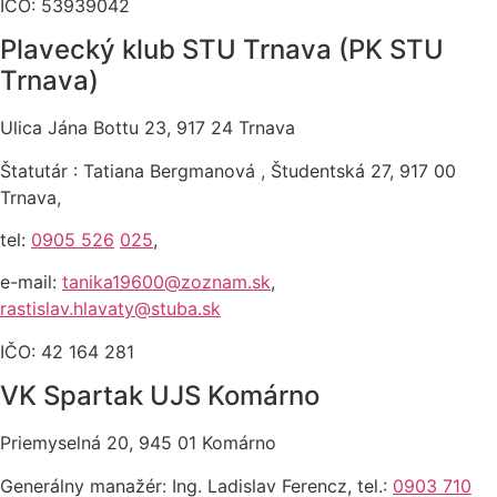
IČO: 53939042
Plavecký klub STU Trnava (PK STU
Trnava)
Ulica Jána Bottu 23, 917 24 Trnava
Štatutár : Tatiana Bergmanová , Študentská 27, 917 00
Trnava,
tel:
0905 526
025
,
e-mail:
tanika19600@zoznam.sk
,
rastislav.hlavaty@stuba.sk
IČO: 42 164 281
VK Spartak UJS Komárno
Priemyselná 20, 945 01 Komárno
Generálny manažér: Ing. Ladislav Ferencz, tel.:
0903 710