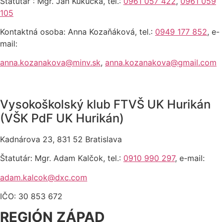
Štatutár : Mgr. Ján Kukučka, tel.:
0961 057 422
,
0961 059
105
Kontaktná osoba: Anna Kozaňáková, tel.:
0949 177 852
, e-
mail:
anna.kozanakova@minv.sk
,
anna.kozanakova@gmail.com
Vysokoškolský klub FTVŠ UK Hurikán
(VŠK PdF UK Hurikán)
Kadnárova 23, 831 52 Bratislava
Štatutár: Mgr. Adam Kalčok, tel.:
0910 990 297
, e-mail:
adam.kalcok@dxc.com
IČO: 30 853 672
REGIÓN ZÁPAD