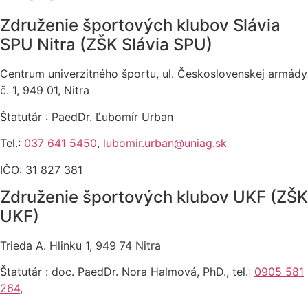
Združenie športových klubov Slávia
SPU Nitra (ZŠK Slávia SPU)
Centrum univerzitného športu, ul. Československej armády
č. 1, 949 01, Nitra
Štatutár : PaedDr. Ľubomír Urban
Tel.:
037 641 5450
,
lubomir.urban@uniag.sk
IČO: 31 827 381
Združenie športových klubov UKF (ZŠK
UKF)
Trieda A. Hlinku 1, 949 74 Nitra
Štatutár : doc. PaedDr. Nora Halmová, PhD., tel.:
0905 581
264
,