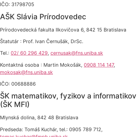
IČO: 31798705
AŠK Slávia Prírodovedec
Prírodovedecká fakulta Ilkovičova 6, 842 15 Bratislava
Štatutár : Prof. Ivan Černušák, DrSc.
Tel.:
02/ 60 296 429
,
cernusak@fns.uniba.sk
Kontaktná osoba : Martin Mokošák,
0908 114 147
,
mokosak@fns.uniba.sk
IČO: 00688886
ŠK matematikov, fyzikov a informatikov
(ŠK MFI)
Mlynská dolina, 842 48 Bratislava
Predseda: Tomáš Kuchár, tel.: 0905 789 712,
tomas.kuchar@fmph.uniba.sk