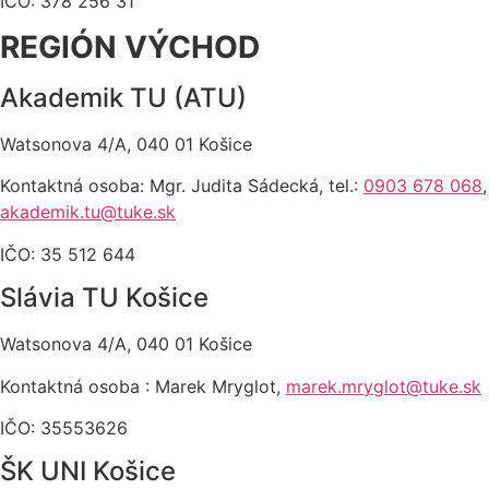
IČO: 378 256 31
REGIÓN VÝCHO
D
Akademik TU (ATU)
Watsonova 4/A, 040 01 Košice
Kontaktná osoba: Mgr. Judita Sádecká, tel.:
0903 678 068
,
akademik.tu@tuke.sk
IČO: 35 512 644
Slávia TU Košice
Watsonova 4/A, 040 01 Košice
Kontaktná osoba : Marek Mryglot,
marek.mryglot@tuke.sk
IČO: 35553626
ŠK UNI Košice