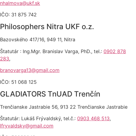
nhalmova@ukf.sk
IČO: 31 875 742
Philosophers Nitra UKF o.z.
Bazovského 417/16, 949 11, Nitra
Štatutár : Ing.Mgr. Branislav Varga, PhD., tel.:
0902 878
283
,
branovarga13@gmail.com
IČO: 51 068 125
GLADIATORS TnUAD Trenčín
Trenčianske Jastrabie 56, 913 22 Trenčianske Jastrabie
Štatutár: Lukáš Frývaldský, tel.č.:
0903 468 513
,
lfryvaldsky@gmail.com