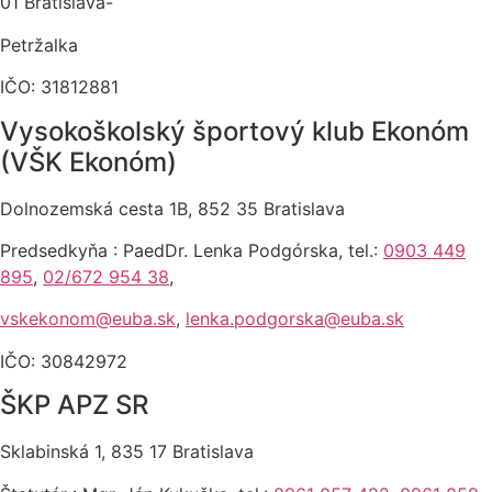
01 Bratislava-
Petržalka
IČO: 31812881
Vysokoškolský športový klub Ekonóm
(VŠK Ekonóm)
Dolnozemská cesta 1B, 852 35 Bratislava
Predsedkyňa : PaedDr. Lenka Podgórska, tel.:
0903 449
895
,
02/672 954 38
,
vskekonom@euba.sk
,
lenka.podgorska@euba.sk
IČO: 30842972
ŠKP APZ SR
Sklabinská 1, 835 17 Bratislava