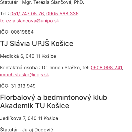
Štatutár : Mgr. Terézia Slančová, PhD.
Tel.:
051/ 747 05 76
,
0905 568 336
,
terezia.slancova@unipo.sk
IČO: 00619884
TJ Slávia UPJŠ Košice
Medická 6, 040 11 Košice
Kontaktná osoba : Dr. Imrich Staško, tel:
0908 998 241
,
imrich.stasko@upjs.sk
IČO: 31 313 949
Florbalový a bedmintonový klub
Akademik TU Košice
Jedlíkova 7, 040 11 Košice
Štatutár : Juraj Dudovič