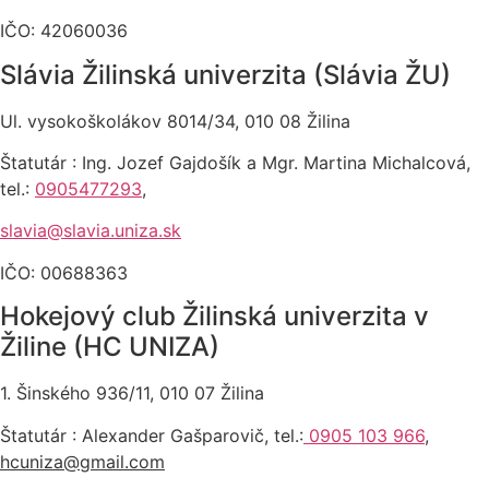
IČO: 42060036
Slávia Žilinská univerzita (Slávia ŽU)
Ul. vysokoškolákov 8014/34, 010 08 Žilina
Štatutár : Ing. Jozef Gajdošík a Mgr. Martina Michalcová,
tel.:
0905477293
,
slavia@slavia.uniza.sk
IČO: 00688363
Hokejový club Žilinská univerzita v
Žiline (HC UNIZA)
1. Šinského 936/11, 010 07 Žilina
Štatutár : Alexander Gašparovič, tel.:
0905 103 966
,
hcuniza@gmail.com