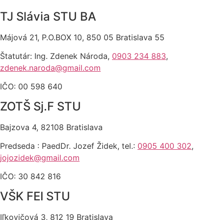
TJ Slávia STU BA
Májová 21, P.O.BOX 10, 850 05 Bratislava 55
Štatutár: Ing. Zdenek Národa,
0903 234 883
,
zdenek.naroda@gmail.com
IČO: 00 598 640
ZOTŠ Sj.F STU
Bajzova 4, 82108 Bratislava
Predseda : PaedDr. Jozef Židek, tel.:
0905 400 302
,
jojozidek@gmail.com
IČO: 30 842 816
VŠK FEI STU
Iľkovičová 3, 812 19 Bratislava