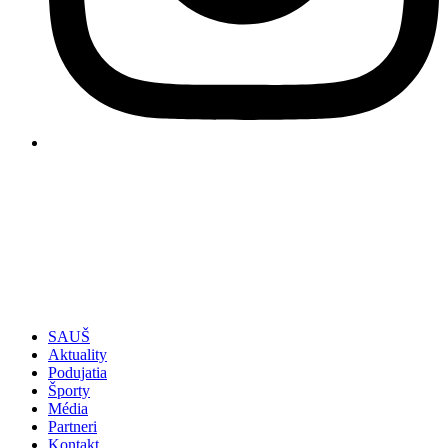
SAUŠ
Aktuality
Podujatia
Športy
Média
Partneri
Kontakt