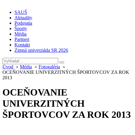
SAUŠ
Aktuality
Podujatia
Športy
Média
Partneri
Kontakt
Zimná univerziáda SR 2026
Úvod
Média
Fotogaléria
OCEŇOVANIE UNIVERZITNÝCH ŠPORTOVCOV ZA ROK
2013
OCEŇOVANIE
UNIVERZITNÝCH
ŠPORTOVCOV ZA ROK 2013