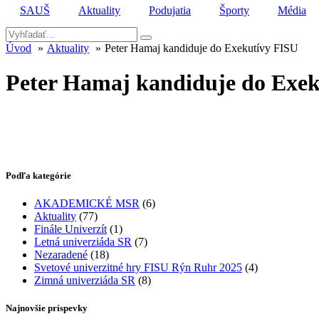
SAUŠ
Aktuality
Podujatia
Športy
Média
Úvod
Aktuality
Peter Hamaj kandiduje do Exekutívy FISU
Peter Hamaj kandiduje do Exe
Podľa kategórie
AKADEMICKÉ MSR
(6)
Aktuality
(77)
Finále Univerzít
(1)
Letná univerziáda SR
(7)
Nezaradené
(18)
Svetové univerzitné hry FISU Rýn Ruhr 2025
(4)
Zimná univerziáda SR
(8)
Najnovšie príspevky