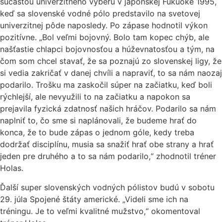
súčasťou univerzitného výberu v japonskej Fukuoke 1995,
keď sa slovenské vodné pólo predstavilo na svetovej
univerzitnej pôde naposledy. Po zápase hodnotil výkon
pozitívne. „Bol veľmi bojovný. Bolo tam kopec chýb, ale
našťastie chlapci bojovnosťou a húževnatosťou a tým, na
čom som chcel stavať, že sa poznajú zo slovenskej ligy, že
si vedia zakričať v danej chvíli a napraviť, to sa nám naozaj
podarilo. Trošku ma zaskočil súper na začiatku, keď boli
rýchlejší, ale nevyužili to na začiatku a napokon sa
prejavila fyzická zdatnosť našich hráčov. Podarilo sa nám
naplniť to, čo sme si naplánovali, že budeme hrať do
konca, že to bude zápas o jednom góle, kedy treba
dodržať disciplínu, musia sa snažiť hrať obe strany a hrať
jeden pre druhého a to sa nám podarilo,“ zhodnotil tréner
Holas.
Ďalší super slovenských vodných pólistov budú v sobotu
29. júla Spojené štáty americké. „Videli sme ich na
tréningu. Je to veľmi kvalitné mužstvo,“ okomentoval