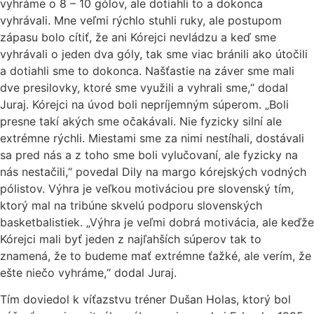
vyhráme o 8 – 10 gólov, ale dotiahli to a dokonca
vyhrávali. Mne veľmi rýchlo stuhli ruky, ale postupom
zápasu bolo cítiť, že ani Kórejci nevládzu a keď sme
vyhrávali o jeden dva góly, tak sme viac bránili ako útočili
a dotiahli sme to dokonca. Našťastie na záver sme mali
dve presilovky, ktoré sme využili a vyhrali sme,“ dodal
Juraj. Kórejci na úvod boli nepríjemným súperom. „Boli
presne takí akých sme očakávali. Nie fyzicky silní ale
extrémne rýchli. Miestami sme za nimi nestíhali, dostávali
sa pred nás a z toho sme boli vylučovaní, ale fyzicky na
nás nestačili,“ povedal Dily na margo kórejských vodných
pólistov. Výhra je veľkou motiváciou pre slovenský tím,
ktorý mal na tribúne skvelú podporu slovenských
basketbalistiek. „Výhra je veľmi dobrá motivácia, ale keďže
Kórejci mali byť jeden z najľahších súperov tak to
znamená, že to budeme mať extrémne ťažké, ale verím, že
ešte niečo vyhráme,“ dodal Juraj.
Tím doviedol k víťazstvu tréner Dušan Holas, ktorý bol