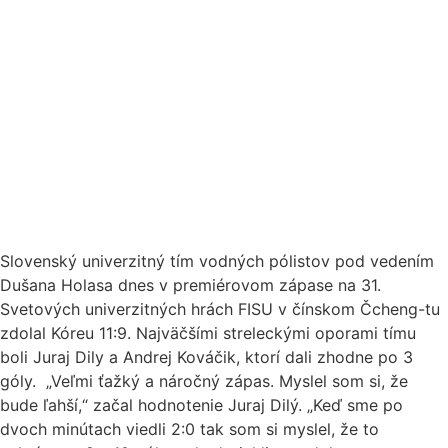
Slovenský univerzitný tím vodných pólistov pod vedením
Dušana Holasa dnes v premiérovom zápase na 31.
Svetových univerzitných hrách FISU v čínskom Čcheng-tu
zdolal Kóreu 11:9. Najväčšími streleckými oporami tímu
boli Juraj Dily a Andrej Kováčik, ktorí dali zhodne po 3
góly. „Veľmi ťažký a náročný zápas. Myslel som si, že
bude ľahší,“ začal hodnotenie Juraj Dilý. „Keď sme po
dvoch minútach viedli 2:0 tak som si myslel, že to