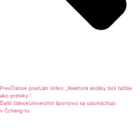
Prev
Článok pred
Ján Volko: „Niektoré skúšky boli ťažšie
ako preteky.“
Ďalší článok
Univerzitní športovci sa udomácňujú
v Čcheng-tu