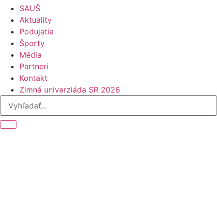
SAUŠ
Aktuality
Podujatia
Športy
Média
Partneri
Kontakt
Zimná univerziáda SR 2026
Úvod
Aktuality
Záverečný ceremoniál Svetových univerzitných hier v
Čcheng-tu sa uskutoční v Chengdu Open Air Music Park
Záverečný
ceremoniál