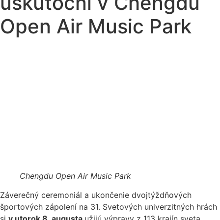
uskutoční v Chengdu
Open Air Music Park
Chengdu Open Air Music Park
Záverečný ceremoniál a ukončenie dvojtýždňových
športových zápolení na 31. Svetových univerzitných hrách
si
v utorok 8. augusta
užijú výpravy z 113 krajín sveta.