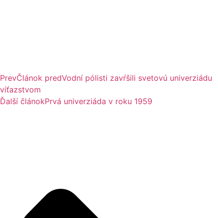
Prev
Článok pred
Vodní pólisti zavŕšili svetovú univerziádu
víťazstvom
Ďalší článok
Prvá univerziáda v roku 1959