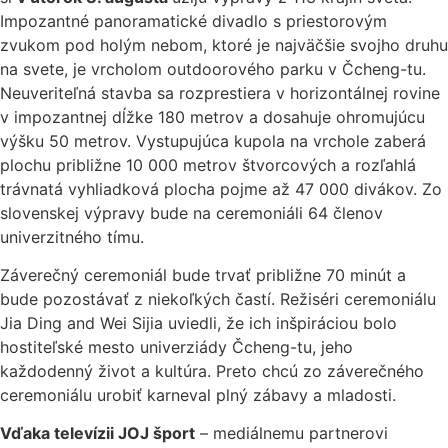
Impozantné panoramatické divadlo s priestorovým
zvukom pod holým nebom, ktoré je najväčšie svojho druhu
na svete, je vrcholom outdoorového parku v Čcheng-tu.
Neuveriteľná stavba sa rozprestiera v horizontálnej rovine
v impozantnej dĺžke 180 metrov a dosahuje ohromujúcu
výšku 50 metrov. Vystupujúca kupola na vrchole zaberá
plochu približne 10 000 metrov štvorcových a rozľahlá
trávnatá vyhliadková plocha pojme až 47 000 divákov. Zo
slovenskej výpravy bude na ceremoniáli 64 členov
univerzitného tímu.
Záverečný ceremoniál bude trvať približne 70 minút a
bude pozostávať z niekoľkých častí. Režiséri ceremoniálu
Jia Ding and Wei Sijia uviedli, že ich inšpiráciou bolo
hostiteľské mesto univerziády Čcheng-tu, jeho
každodenný život a kultúra. Preto chcú zo záverečného
ceremoniálu urobiť karneval plný zábavy a mladosti.
Vďaka televízii JOJ šport
– mediálnemu partnerovi