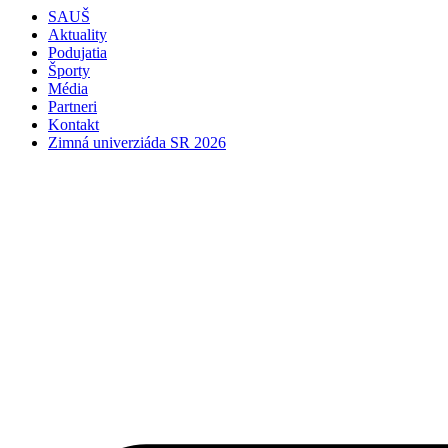
SAUŠ
Aktuality
Podujatia
Športy
Média
Partneri
Kontakt
Zimná univerziáda SR 2026